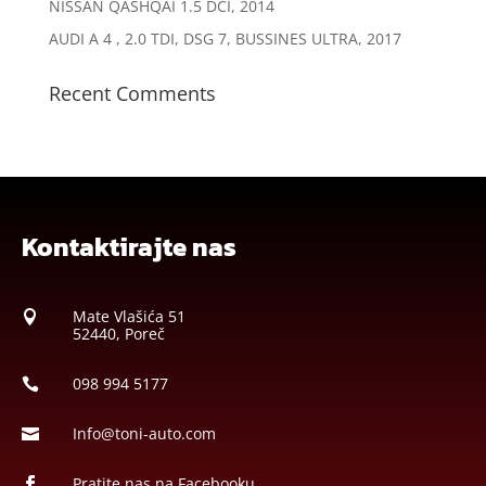
NISSAN QASHQAI 1.5 DCI, 2014
AUDI A 4 , 2.0 TDI, DSG 7, BUSSINES ULTRA, 2017
Recent Comments
Kontaktirajte nas
Mate Vlašića 51

52440, Poreč
098 994 5177

Info@toni-auto.com

Pratite nas na Facebooku
