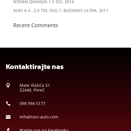
NISSAN QASHQAI 1.5 DCI, 2014
AUDI A 4 , 2.0 TDI, DSG 7, BUSSINES ULTRA, 2017
Recent Comments
Kontaktirajte nas
Mate Vlašića 51

52440, Poreč
098 994 5177

Info@toni-auto.com

Pratite nas na Facebooku
